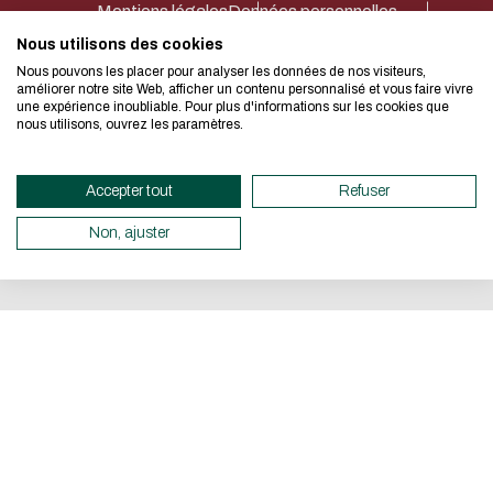
Mentions légales
Données personnelles
Déclaration d’accessibilité
Plan du site
Net.Com 2024
I authorize the site to collect
Nous utilisons des cookies
We developed this website as part 
in this form for the processing of 
Nous pouvons les placer pour analyser les données de nos visiteurs,
design approach.
améliorer notre site Web, afficher un contenu personnalisé et vous faire vivre
CAPTCHA
une expérience inoubliable. Pour plus d'informations sur les cookies que
nous utilisons, ouvrez les paramètres.
Quel est l'intrus : chat, chie
If you also want to drastically re
necessary for your navigation, you c
Accepter tout
Refuser
Esta pregunta es para comprobar
Eco Mode. This will place very litt
visitante humano y prevenir env
servers and you will thus become a 
Non, ajuster
automatizado.
design.
Thank you for your contribution !
CANCEL
CANCELAR