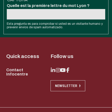
Quelle est la première lettre du mot Lyon ?
Esta pregunta es para comprobar si usted es un visitante humano y
prevenir envíos de spam automatizado.
Quick access
Follow us
Contact
Infocentre
NEWSLETTER
Download the d
Eco-design conc
too!
Correo electrónico