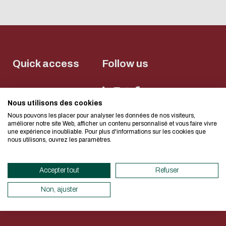
Download the d
Eco-design conc
Quick access
Follow us
too!
電子郵件
Contact
Infocentre
We developed this website as part 
I authorize the site to collect
Nous utilisons des cookies
in this form for the processing of 
Nous pouvons les placer pour analyser les données de nos visiteurs,
design approach.
NEWSLETTER
améliorer notre site Web, afficher un contenu personnalisé et vous faire vivre
CAPTCHA
une expérience inoubliable. Pour plus d'informations sur les cookies que
nous utilisons, ouvrez les paramètres.
If you also want to drastically re
Quel est l'intrus : chat, chie
necessary for your navigation, you c
Accepter tout
Refuser
Eco Mode. This will place very litt
此問題用於測試您是否為人類訪
Mentions légales
Données personnelles
圾送出。
servers and you will thus become a 
Déclaration d’accessibilité
Plan du site
Net.Com 2024
Non, ajuster
design.
Thank you for your contribution !