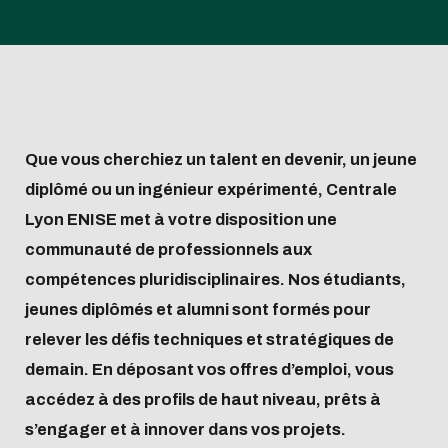
Restauration
et distinction
partenaires et
Recruter nos élève
préparatoire
en
Non-
enseignants-
continue
Virtual tour
Histoire de
campus
en Stage ou PFE
Ingenieur de
situation
exchange
chercheurs
of the
l'école
internationaux
Recruter nos élève
Spécialité
de
programs
campus
Les
Contacts
en Alternance
Master
handicap
Organiser
engagements
Recruter nos
et financer
Travailler à
Ingénieurs Diplômé
son projet
Que vous cherchiez un talent en devenir, un jeune
Centrale Lyon
Recruter nos
diplômé ou un ingénieur expérimenté, Centrale
ENISE
Doctorants
Lyon ENISE met à votre disposition une
communauté de professionnels aux
compétences pluridisciplinaires. Nos étudiants,
Se lancer dans
Verser la taxe
jeunes diplômés et alumni sont formés pour
l'entrepreneuriat
d'apprentissa
relever les défis techniques et stratégiques de
demain. En déposant vos offres d’emploi, vous
accédez à des profils de haut niveau, prêts à
s’engager et à innover dans vos projets.