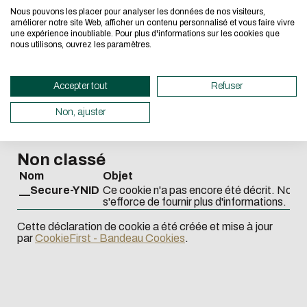
__Secure-YEC
Ces cookies peuvent être
in this form for the processing of 
Nous pouvons les placer pour analyser les données de nos visiteurs,
partenaires publicitaires.
design approach.
améliorer notre site Web, afficher un contenu personnalisé et vous faire vivre
sociétés pour établir un p
CAPTCHA
une expérience inoubliable. Pour plus d'informations sur les cookies que
montrer des publicités per
nous utilisons, ouvrez les paramètres.
ne stockent pas directe
If you also want to drastically re
Quel est l'intrus : chat, chie
personnelles, mais sont b
de votre navigateur et de
necessary for your navigation, you c
n'autorisez pas ces cook
Accepter tout
Refuser
Eco Mode. This will place very litt
d'une publicité moins cib
此問題用於測試您是否為人類訪
VISITOR_PRIVACY_METADATA
Ce cookie est utilisé pour 
圾送出。
servers and you will thus become a 
Non, ajuster
paramètres de confidentia
design.
Youtube.
Thank you for your contribution !
Non classé
Nom
Objet
__Secure-YNID
Ce cookie n'a pas encore été décrit. Notre
取消
s'efforce de fournir plus d'informations.
取消
Cette déclaration de cookie a été créée et mise à jour
par
CookieFirst - Bandeau Cookies
.