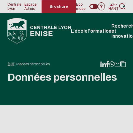
Centrale
Espace
Eco
ZH-
Brochure
Lyon
Admis
mode
HANT
Recherc
L'école
Formation
et
innovatio
首頁
Données personnelles
Centrale
Se former
La
L'international
Devenir
Découvrir le
Vie et
Le
Se
Les
L'actualité
Étudier à
Recruter des
Vivre à
Fondat
Innov
Parti
Données personnelles
Lyon
du post
recherche
à Centrale
partenaire
Campus des
bien être
campus
former
laboratoires
Centrale
Centraliens de
Saint-
Central
et
l'int
Actualités
ENISE
BAC au
à Centrale
Lyon ENISE
privilégié
Mutations
des
tout au
et
Lyon
Spécialité
Étienne
Lyon
valor
Nous
Associations
Moda
BAC +8
Lyon
Industrielles
étudiants
long de
équipements
ENISE
ENISE
rencontrer /
et clubs
d'éc
Présentation
Label bienvenue en
Participer à nos
Chair
ENISE
la vie
Agenda
étudiants
de l'école
France
Évènements de
Impre
Bachelor
Accueil des
LIRIS
Programme
Logement
Chiffres clés
Universités
Recrutement
Chair
Cycle
personnes
LTDS
d’échanges
Annuaire des
Formation