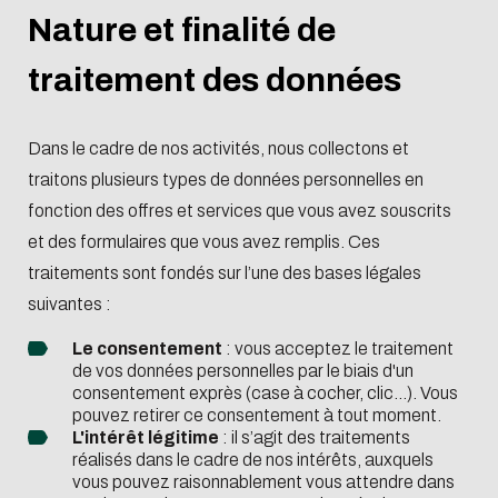
Restauration
et distinction
partenaires et
Recruter nos élève
préparatoire
en
Non-
enseignants-
continue
Nature et finalité de
Virtual tour
Histoire de
campus
en Stage ou PFE
Ingenieur de
situation
exchange
chercheurs
of the
l'école
internationaux
Recruter nos élève
traitement des données
Spécialité
de
programs
campus
Les
Contacts
en Alternance
Master
handicap
Organiser
engagements
Recruter nos
et financer
Dans le cadre de nos activités, nous collectons et
Travailler à
Ingénieurs Diplômé
son projet
traitons plusieurs types de données personnelles en
Centrale Lyon
Recruter nos
fonction des offres et services que vous avez souscrits
ENISE
Doctorants
et des formulaires que vous avez remplis. Ces
traitements sont fondés sur l’une des bases légales
suivantes :
Se lancer dans
Verser la taxe
Le consentement
: vous acceptez le traitement
l'entrepreneuriat
d'apprentissa
de vos données personnelles par le biais d'un
consentement exprès (case à cocher, clic...). Vous
pouvez retirer ce consentement à tout moment.
L'intérêt légitime
: il s’agit des traitements
réalisés dans le cadre de nos intérêts, auxquels
vous pouvez raisonnablement vous attendre dans