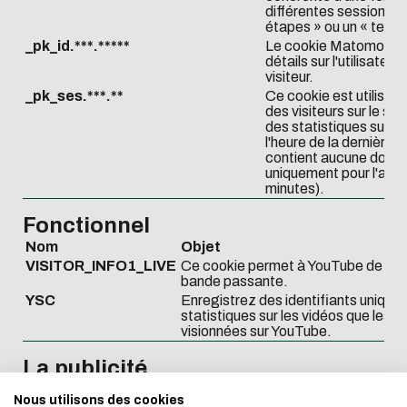
différentes sessions o
étapes » ou un « test 
_pk_id.***.*****
Le cookie Matomo / Piw
détails sur l'utilisateur
visiteur.
_pk_ses.***.**
Ce cookie est utilisé 
des visiteurs sur le site
des statistiques sur l'u
l'heure de la dernière v
contient aucune donnée
uniquement pour l'anal
minutes).
Fonctionnel
Nom
Objet
VISITOR_INFO1_LIVE
Ce cookie permet à YouTube de vérifie
Download the d
bande passante.
Eco-design conc
YSC
Enregistrez des identifiants unique
statistiques sur les vidéos que les ut
visionnées sur YouTube.
too!
電子郵件
La publicité
Nom
Objet
We developed this website as part 
I authorize the site to collect
Nous utilisons des cookies