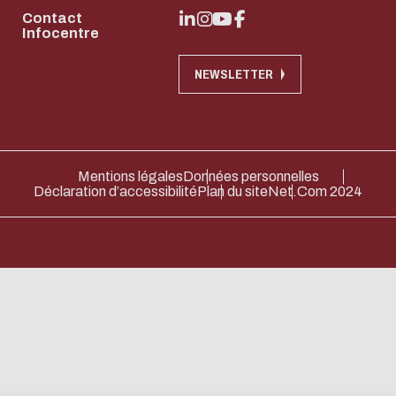
Contact
Infocentre
NEWSLETTER
Mentions légales
Données personnelles
Déclaration d’accessibilité
Plan du site
Net.Com 2024
Download the d
Eco-design conc
too!
電子郵件