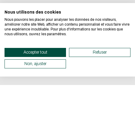
We developed this website as part 
I authorize the site to collect
Nous utilisons des cookies
in this form for the processing of 
Nous pouvons les placer pour analyser les données de nos visiteurs,
design approach.
améliorer notre site Web, afficher un contenu personnalisé et vous faire vivre
CAPTCHA
une expérience inoubliable. Pour plus d'informations sur les cookies que
nous utilisons, ouvrez les paramètres.
If you also want to drastically re
Quel est l'intrus : chat, chie
necessary for your navigation, you c
Accepter tout
Refuser
Eco Mode. This will place very litt
此問題用於測試您是否為人類訪
圾送出。
servers and you will thus become a 
Non, ajuster
design.
Thank you for your contribution !
取消
取消