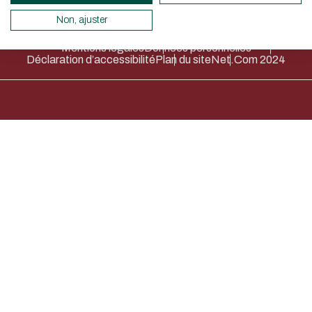
此問題用於測試您是否為人類訪
圾送出。
servers and you will thus become a 
Non, ajuster
design.
Mentions légales
Données personnelles
Thank you for your contribution !
Déclaration d’accessibilité
Plan du site
Net.Com 2024
取消
取消