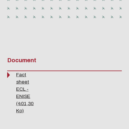
Document
Fact
sheet
ECL -
ENISE
(401,30
Ko)