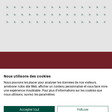
Download the d
Eco-design conc
too!
電子郵件
Quick access
Follow us
We developed this website as part 
I authorize the site to collect
Nous utilisons des cookies
in this form for the processing of 
Nous pouvons les placer pour analyser les données de nos visiteurs,
design approach.
Contact
améliorer notre site Web, afficher un contenu personnalisé et vous faire vivre
CAPTCHA
Infocentre
une expérience inoubliable. Pour plus d'informations sur les cookies que
nous utilisons, ouvrez les paramètres.
If you also want to drastically re
Quel est l'intrus : chat, chie
NEWSLETTER
necessary for your navigation, you c
Accepter tout
Refuser
Eco Mode. This will place very litt