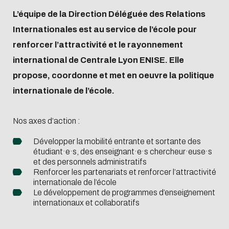
Restauration
et distinction
partenaires et
Recruter nos élève
préparatoire
en
Non-
enseignants-
continue
L’équipe de la Direction Déléguée des Relations
Virtual tour
Histoire de
campus
en Stage ou PFE
Ingenieur de
situation
exchange
chercheurs
Internationales est au service de l’école pour
of the
l'école
internationaux
Recruter nos élève
Spécialité
de
programs
renforcer l’attractivité et le rayonnement
campus
Les
Contacts
en Alternance
Master
handicap
Organiser
international de Centrale Lyon ENISE. Elle
engagements
Recruter nos
et financer
propose, coordonne et met en oeuvre la politique
Travailler à
Ingénieurs Diplômé
son projet
internationale de l’école.
Centrale Lyon
Recruter nos
ENISE
Doctorants
Nos axes d’action :
Développer la mobilité entrante et sortante des
étudiant
·e·
s, des enseignant
·e·
s chercheur
·euse·
s
Se lancer dans
Verser la taxe
et des personnels administratifs
l'entrepreneuriat
d'apprentissa
Renforcer les partenariats et renforcer l’attractivité
internationale de l’école
Le développement de programmes d’enseignement
internationaux et collaboratifs