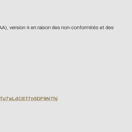
RGAA), version 4 en raison des non-conformités et des
/iGTu7aLdCEf7n5DF9N7hj