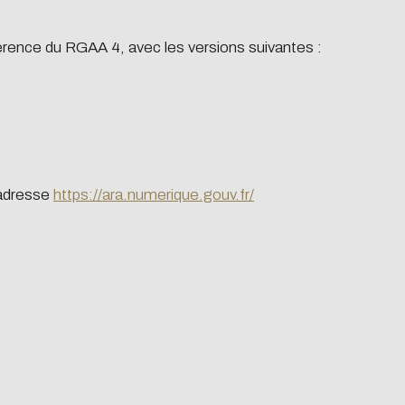
you can browse it in
éférence du RGAA 4, avec les versions suivantes :
become a major player
’adresse
https://ara.numerique.gouv.fr/