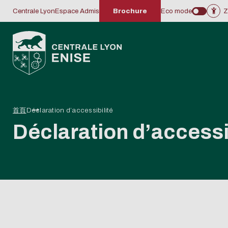
Centrale Lyon
Espace Admis
Brochure
Eco mode
Z
首頁
Déclaration d’accessibilité
Centrale Lyon ENISE
Se former du post BAC
La recherche à Centrale
L'international à
Devenir partenaire
Découvrir le Campus
Vie et bien être des
L'actua
Se form
Les lab
Étudier
Recrute
Le cam
Déclaration d’accessi
au BAC +8
Lyon ENISE
Centrale Lyon ENISE
privilégié
des Mutations
étudiants
de la vi
équipe
ENISE
Central
Présentation de l'école
Actualit
Associat
Industrielles
Spécial
Chiffres clés et distinction
Nous ren
Logeme
Bachelor
Annuaire des enseignants-
Label bienvenue en France
Accueil des personnes en
Formati
LIRIS
Program
Histoire de l'école
Restaur
Cycle préparatoire
chercheurs
Universités partenaires et
situation de handicap
LTDS
Non-exc
Particip
Les engagements
Virtual 
Ingenieur de Spécialité
campus internationaux
Organise
Recrute
Travailler à Centrale Lyon ENISE
Master
Contacts
Recruter