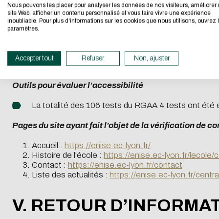
Environnement de test
Nous pouvons les placer pour analyser les données de nos visiteurs, améliorer 
CAPTCHA
site Web, afficher un contenu personnalisé et vous faire vivre une expérience
If you also want to d
inoubliable. Pour plus d'informations sur les cookies que nous utilisons, ouvrez 
Les vérifications de restitution de contenus ont été réal
Quelle est la 
paramètres.
its Eco Mode. This wi
Chrome 131
in eco-design.
Firefox 133
此問題用於測試
Accepter tout
Refuser
Non, ajuster
Thank you for your con
Edge 131
Outils pour évaluer l’accessibilité
La totalité des 106 tests du RGAA 4 tests ont été e
Pages du site ayant fait l’objet de la vérification de c
Accueil :
https://enise.ec-lyon.fr/
Histoire de l'école :
https://enise.ec-lyon.fr/lecole/
Contact :
https://enise.ec-lyon.fr/contact
Liste des actualités :
https://enise.ec-lyon.fr/centra
V. RETOUR D’INFORMA