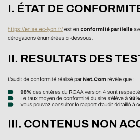
PFE
I. ÉTAT DE CONFORMIT
Recruter
Alterna
https://enise.ec-lyon.fr/
est en
conformité partielle
ave
Recruter
dérogations énumérées ci-dessous.
Recrute
II. RESULTATS DES TE
Se lancer dans
Verser 
l'entrepreneuriat
d'appr
L’audit de conformité réalisé par
Net.Com
révèle que :
98%
des critères du RGAA version 4 sont respect
Le taux moyen de conformité du site s’élève à
98
Vous pouvez consulter le rapport d’audit détaillé à 
III. CONTENUS NON A