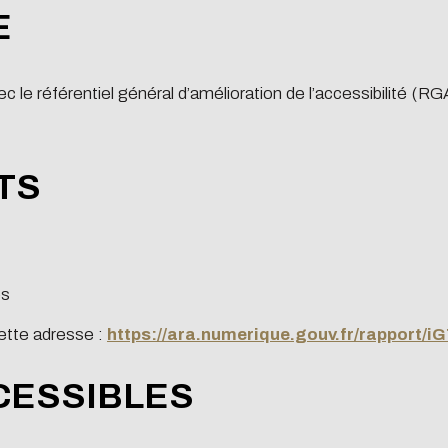
E
 nos élèves en
nce
c le référentiel général d’amélioration de l’accessibilité (
 nos Ingénieurs Diplômés
r nos Doctorants
STS
la taxe
entissage
és
%
cette adresse :
https://ara.numerique.gouv.fr/rapport
CCESSIBLES