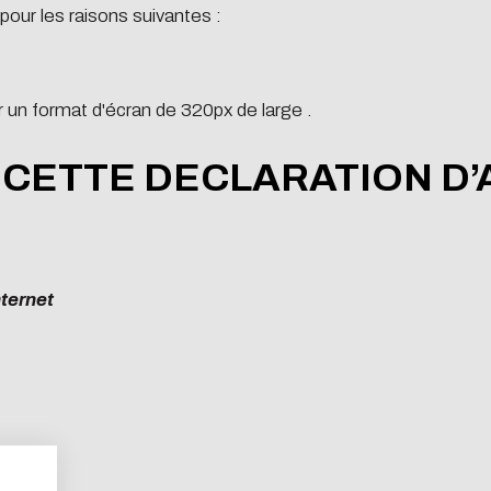
our les raisons suivantes :
r un format d'écran de 320px de large .
 CETTE DECLARATION D’
nternet
ad the document
n concerns you too!
e site to collect the information entered in this form for the proce
bsite as part of a strong eco-design approach.