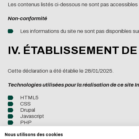
Les contenus listés ci-dessous ne sont pas accessibles p
Non-conformité
Les informations du site ne sont pas disponibles su
IV. ÉTABLISSEMENT DE
Cette déclaration a été établie le 28/01/2025.
Technologies utilisées pour la réalisation de ce site I
Downlo
HTML5
CSS
Drupal
Eco-desig
電子郵件
Javascript
PHP
JQuery
I authorize th
We developed this we
Nous utilisons des cookies