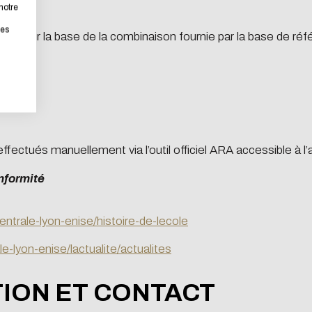
notre
rastically reduce energy needs necessary for your navigation, 
les
isées sur la base de la combinaison fournie par la base de r
somme de trois et quatre ?
ll place very little demand on our servers and you will thus 
您是否為人類訪客，並防止自動化的垃圾送出。
tribution !
取消
ffectués manuellement via l’outil officiel ARA accessible à l
onformité
取消
centrale-lyon-enise/histoire-de-lecole
le-lyon-enise/lactualite/actualites
TION ET CONTACT