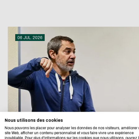
06 JUL. 2026
Téléchar
L'écoconc
Adresse email
J'autorise le site 
Nous utilisons des cookies
Nous avons développé
Nous pouvons les placer pour analyser les données de nos visiteurs, améliorer 
CAPTCHA
site Web, afficher un contenu personnalisé et vous faire vivre une expérience
inoubliable. Pour plus d'informations sur les cookies que nous utilisons, ouvrez 