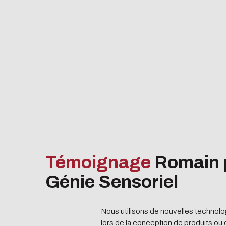
cessaires à votre
peu nos serveurs et
missions de pourriel
Témoignage
Romain 
Génie Sensoriel
Nous utilisons de nouvelles technolog
lors de la conception de produits ou 