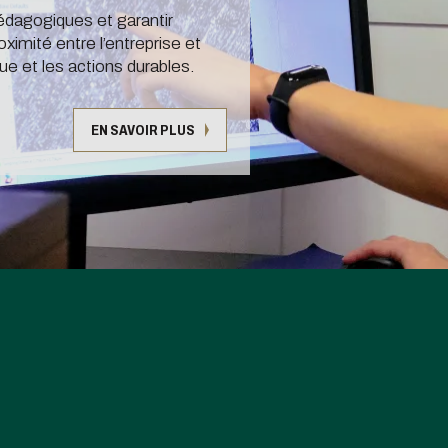
pédagogiques et garantir
 nos élèves en
oximité entre l’entreprise et
nce
ue et les actions durables.
 nos Ingénieurs Diplômés
r nos Doctorants
EN SAVOIR PLUS
la taxe
entissage