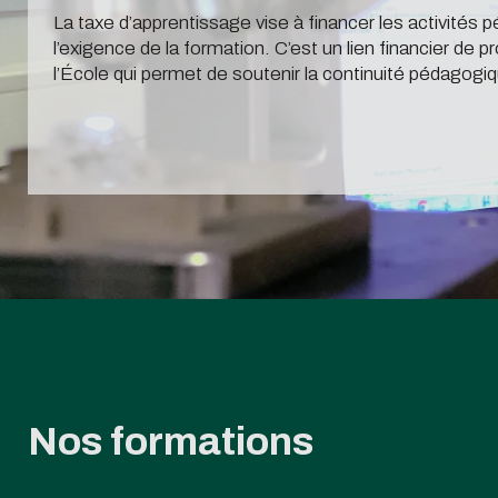
PFE
La taxe d’apprentissage vise à financer les activités 
Recruter
l’exigence de la formation. C’est un lien financier de pr
Alterna
l’École qui permet de soutenir la continuité pédagogiq
Recruter
Recrute
Se lancer dans
Verser 
l'entrepreneuriat
d'appr
Nos formations