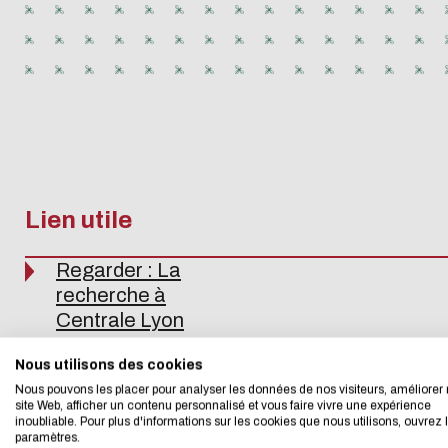
PFE
Recruter
Alterna
Recruter
Recrute
Se lancer dans
Verser 
Lien utile
Téléchar
l'entrepreneuriat
d'appr
Regarder : La
L'écoconc
recherche à
Adresse email
Centrale Lyon
ENISE
J'autorise le site 
Nous utilisons des cookies
Nous avons développé
Nous pouvons les placer pour analyser les données de nos visiteurs, améliorer 
CAPTCHA
site Web, afficher un contenu personnalisé et vous faire vivre une expérience
inoubliable. Pour plus d'informations sur les cookies que nous utilisons, ouvrez 
Si vous aussi vous s
Quelle est la prem
paramètres.