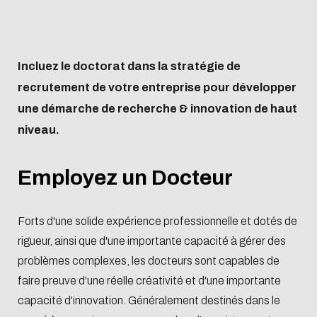
Restauration
et distinction
partenaires et
Recruter nos élève
préparatoire
en
Non-
enseignants-
continue
Virtual tour
Histoire de
campus
en Stage ou PFE
Ingenieur de
situation
exchange
chercheurs
of the
l'école
internationaux
Recruter nos élève
Spécialité
de
programs
campus
Incluez le doctorat dans la stratégie de
Les
Contacts
en Alternance
Master
handicap
Organiser
recrutement de votre entreprise pour développer
engagements
Recruter nos
et financer
une démarche de recherche & innovation de haut
Travailler à
Ingénieurs Diplômé
son projet
niveau.
Centrale Lyon
Recruter nos
ENISE
Doctorants
Employez un Docteur
Se lancer dans
Verser la taxe
Forts d'une solide expérience professionnelle et dotés de
l'entrepreneuriat
d'apprentissa
rigueur, ainsi que d'une importante capacité à gérer des
problèmes complexes, les docteurs sont capables de
faire preuve d'une réelle créativité et d'une importante
capacité d'innovation. Généralement destinés dans le