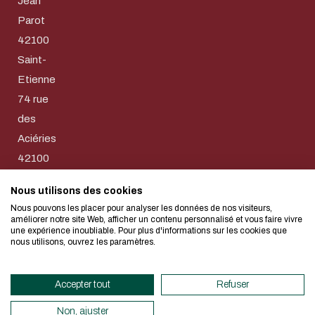
Jean
Parot
42100
Saint-
Etienne
Télécharger le 
74 rue
L'écoconception
des
Aciéries
concerne aussi !
Adresse email
42100
Saint-
J'autorise le site à collecter l
Nous utilisons des cookies
Nous avons développé ce site Inte
Etienne
dans ce formulaire pour le traite
Nous pouvons les placer pour analyser les données de nos visiteurs,
d'une démarche forte d'écoconcep
04 77
améliorer notre site Web, afficher un contenu personnalisé et vous faire vivre
CAPTCHA
une expérience inoubliable. Pour plus d'informations sur les cookies que
43 84
nous utilisons, ouvrez les paramètres.
Quelle est la somme de trois
Si vous aussi vous souhaitez dimin
84
besoins énergétiques nécessaires 
Accepter tout
Refuser
Cette question sert à vérifier si 
vous pouvez le parcourir dans son
humain ou non afin d'éviter les s
sollicitera très peu nos serveurs e
Non, ajuster
pourriel (spam) automatisées.