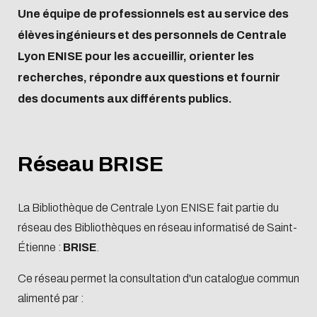
Restauration
et distinction
partenaires et
Recruter nos élève
préparatoire
en
Non-
enseignants-
continue
Une équipe de professionnels est au service des
Virtual tour
Histoire de
campus
en Stage ou PFE
Ingenieur de
situation
exchange
chercheurs
élèves ingénieurs et des personnels de Centrale
of the
l'école
internationaux
Recruter nos élève
Spécialité
de
programs
Lyon ENISE pour les accueillir, orienter les
campus
Les
Contacts
en Alternance
Master
handicap
Organiser
recherches, répondre aux questions et fournir
engagements
Recruter nos
et financer
des documents aux différents publics.
Travailler à
Ingénieurs Diplômé
son projet
Centrale Lyon
Recruter nos
ENISE
Doctorants
Réseau BRISE
La Bibliothèque de Centrale Lyon ENISE fait partie du
Se lancer dans
Verser la taxe
réseau des Bibliothèques en réseau informatisé de Saint-
l'entrepreneuriat
d'apprentissa
Étienne :
BRISE
.
Ce réseau permet la consultation d'un catalogue commun
alimenté par :