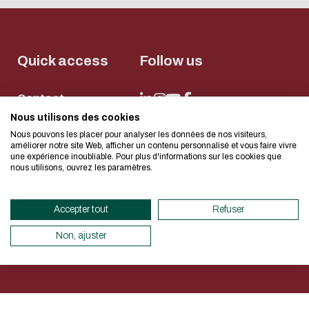
Download the d
Eco-design conc
Quick access
Follow us
too!
電子郵件
Contact
Infocentre
We developed this website as part 
I authorize the site to collect
Nous utilisons des cookies
in this form for the processing of 
Nous pouvons les placer pour analyser les données de nos visiteurs,
design approach.
NEWSLETTER
améliorer notre site Web, afficher un contenu personnalisé et vous faire vivre
CAPTCHA
une expérience inoubliable. Pour plus d'informations sur les cookies que
nous utilisons, ouvrez les paramètres.
If you also want to drastically re
Quel est l'intrus : chat, chie
necessary for your navigation, you c
Accepter tout
Refuser
Eco Mode. This will place very litt
此問題用於測試您是否為人類訪
Mentions légales
Données personnelles
圾送出。
Déclaration d’accessibilité
Plan du site
Net.Com 2024
servers and you will thus become a 
Non, ajuster
design.
Thank you for your contribution !