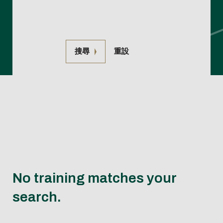
Restauration
et distinction
partenaires et
Recruter nos élève
préparatoire
en
Non-
enseignants-
continue
Virtual tour
Histoire de
campus
en Stage ou PFE
Ingenieur de
situation
exchange
chercheurs
of the
l'école
internationaux
Recruter nos élève
Spécialité
de
programs
campus
Les
Contacts
en Alternance
Master
handicap
Organiser
搜尋
重設
engagements
Recruter nos
et financer
Travailler à
Ingénieurs Diplômé
son projet
Centrale Lyon
Recruter nos
ENISE
Doctorants
Se lancer dans
Verser la taxe
l'entrepreneuriat
d'apprentissa
No training matches your
search.